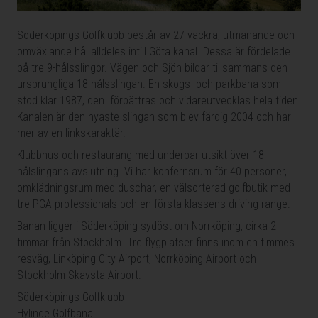
Söderköpings Golfklubb består av 27 vackra, utmanande och
omväxlande hål alldeles intill Göta kanal. Dessa är fördelade
på tre 9-hålsslingor. Vägen och Sjön bildar tillsammans den
ursprungliga 18-hålsslingan. En skogs- och parkbana som
stod klar 1987, den förbättras och vidareutvecklas hela tiden.
Kanalen är den nyaste slingan som blev färdig 2004 och har
mer av en linkskaraktär.
Klubbhus och restaurang med underbar utsikt över 18-
hålslingans avslutning. Vi har konfernsrum för 40 personer,
omklädningsrum med duschar, en välsorterad golfbutik med
tre PGA professionals och en första klassens driving range.
Banan ligger i Söderköping sydöst om Norrköping, cirka 2
timmar från Stockholm. Tre flygplatser finns inom en timmes
resväg, Linköping City Airport, Norrköping Airport och
Stockholm Skavsta Airport.
Söderköpings Golfklubb
Hylinge Golfbana