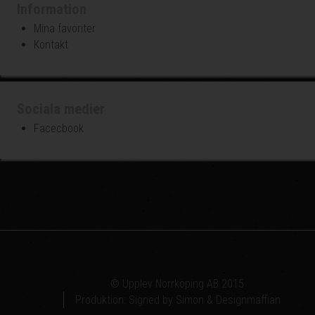
Information
Mina favoriter
Kontakt
Sociala medier
Facecbook
© Upplev Norrköping AB 2015
Produktion:
Signed by Simon
&
Designmaffian