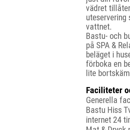
vädret tillåte
uteservering 
vattnet.
Bastu- och b
på SPA & Rel
beläget i huse
förboka en be
lite bortskä
Faciliteter 
Generella faci
Bastu
Hiss
T
internet
24 t
Mat & Dryck 