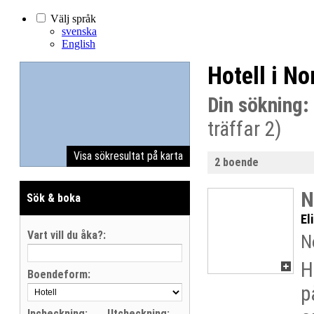
Välj språk
svenska
English
Hotell i N
Din sökning:
träffar 2)
Visa sökresultat på karta
2 boende
N
Sök & boka
El
Vart vill du åka?:
N
H
Boendeform:
p
Incheckning:
Utcheckning: