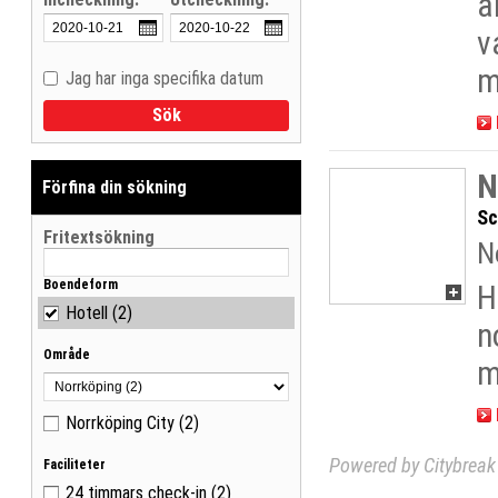
a
v
m
Jag har inga specifika datum
Visa träffar som lista
Sök
Visa träffar på karta
N
Förfina din sökning
Sc
Fritextsökning
N
Boendeform
H
Hotell
(2)
n
Område
m
Norrköping City
(2)
Powered by Citybreak 
Faciliteter
24 timmars check-in
(2)