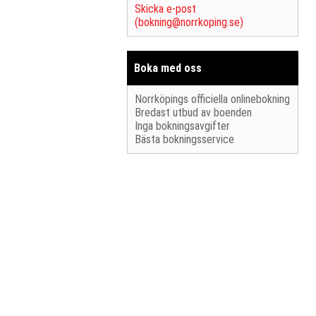
Skicka e-post
(
bokning@norrkoping.se
)
Boka med oss
Norrköpings officiella onlinebokning
Bredast utbud av boenden
Inga bokningsavgifter
Bästa bokningsservice