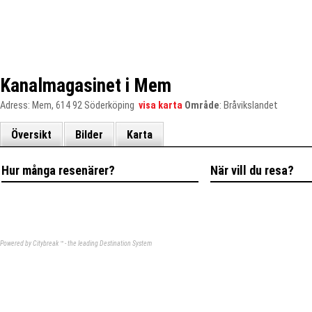
Kanalmagasinet i Mem
Adress
: Mem, 614 92 Söderköping
visa karta
Område
: Bråvikslandet
Översikt
Bilder
Karta
Hur många resenärer?
När vill du resa?
Powered by Citybreak ™ - the leading Destination System