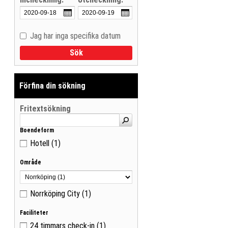
Jag har inga specifika datum
Visa träffar som lista
Sök
Visa träffar på karta
Förfina din sökning
Fritextsökning
Boendeform
Hotell
(1)
Område
Norrköping City
(1)
Faciliteter
24 timmars check-in
(1)