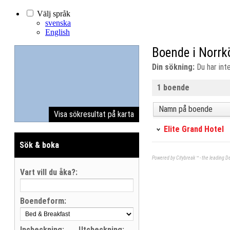
Välj språk
svenska
English
Boende i Norr
Din sökning:
Du har inte
1 boende
Namn på boende
Visa sökresultat på karta
Elite Grand Hotel
Sök & boka
Powered by Citybreak ™ - the leading D
Vart vill du åka?:
Boendeform:
Incheckning:
Utcheckning: