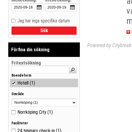
a
v
m
Jag har inga specifika datum
Visa träffar som lista
Sök
Visa träffar på karta
Powered by Citybreak 
Förfina din sökning
Fritextsökning
Boendeform
Hotell
(1)
Område
Norrköping City
(1)
Faciliteter
24 timmars check-in
(1)