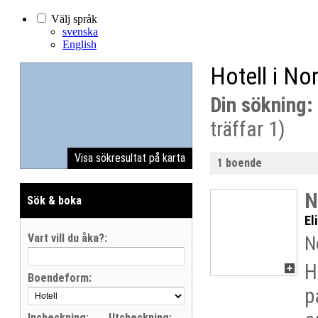
Välj språk
svenska
English
Hotell i No
Din sökning:
träffar 1)
Visa sökresultat på karta
1 boende
N
Sök & boka
El
Vart vill du åka?:
N
H
Boendeform:
p
Incheckning:
Utcheckning: