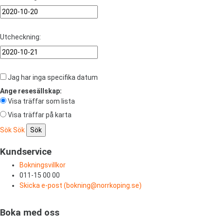
Utcheckning:
Jag har inga specifika datum
Ange resesällskap:
Visa träffar som lista
Visa träffar på karta
Sök
Sök
Kundservice
Bokningsvillkor
011-15 00 00
Skicka e-post (
bokning@norrkoping.se
)
Boka med oss